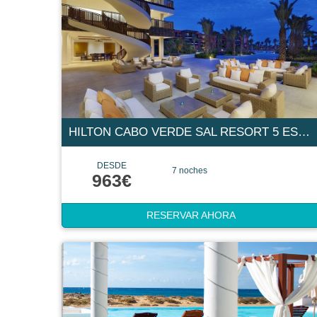
HILTON CABO VERDE SAL RESORT 5 ESTRELLAS
DESDE
7 noches
963€
RESERVAR AHORA