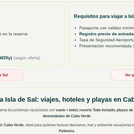
Requisitos para viajar a Is
Pasaporte con validez míni
o en la reserva
Registro previo de entrad
Tasa de Seguridad Aeroportu
Presentación recomendada 3
(W2fly)
(según oferta)
de Sal
Ver g
a Isla de Sal: viajes, hoteles y playas en C
erva tus próximas vacaciones con
vuelo + hotel, resorts Todo Incluido, playas d
demandadas de Cabo Verde
.
 de
Cabo Verde
, ideal para quienes buscan descanso, mar y ambiente vacacional
Palmeira
.