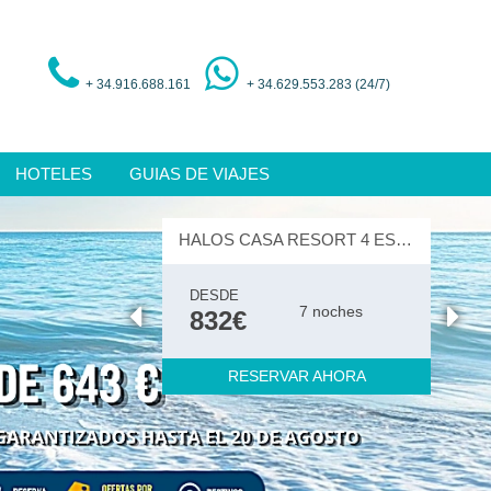
+ 34.916.688.161
+ 34.629.553.283 (24/7)
HOTELES
GUIAS DE VIAJES
HALOS CASA RESORT 4 ESTRELLAS
DESDE
7 noches
832€
RESERVAR AHORA