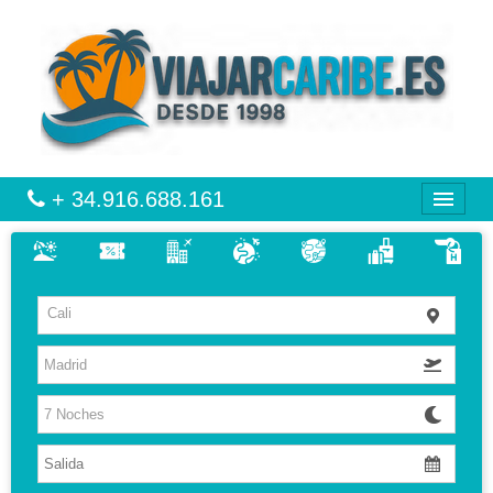
+ 34.916.688.161
CARIBE
Cali
VIAJES
VUELO + HOTEL
MULTIDESTINOS
CIRCUITOS