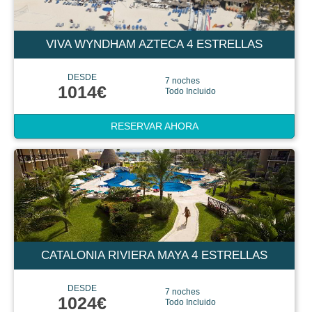
VIVA WYNDHAM AZTECA 4 ESTRELLAS
DESDE
7 noches
1014€
Todo Incluido
RESERVAR AHORA
CATALONIA RIVIERA MAYA 4 ESTRELLAS
DESDE
7 noches
1024€
Todo Incluido