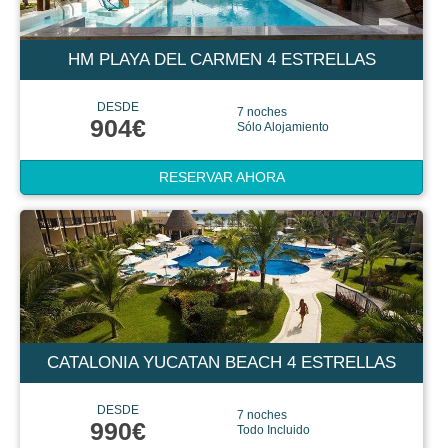
HM PLAYA DEL CARMEN 4 ESTRELLAS
DESDE
7 noches
904€
Sólo Alojamiento
RESERVAR AHORA
CATALONIA YUCATAN BEACH 4 ESTRELLAS
DESDE
7 noches
990€
Todo Incluido