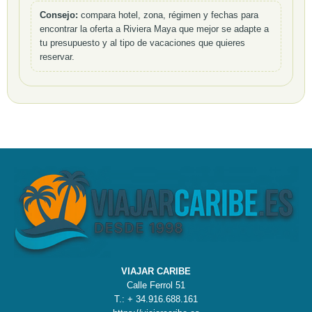
Consejo:
compara hotel, zona, régimen y fechas para
encontrar la oferta a Riviera Maya que mejor se adapte a
tu presupuesto y al tipo de vacaciones que quieres
reservar.
VIAJAR CARIBE
Calle Ferrol 51
T.: + 34.916.688.161