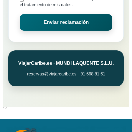
el tratamiento de mis datos.
Enviar reclamación
ViajarCaribe.es · MUNDI LAQUENTE S.L.U.
reservas@viajarcaribe.es · 91 668 81 61
```