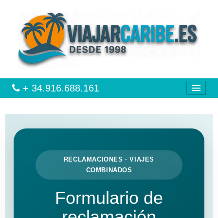
+ 34.916.688.161
CARIBE
VIAJES
RECLAMACIONES · VIAJES
VUELO + HOTEL
COMBINADOS
MULTIDESTINOS
Formulario de
CIRCUITOS
reclamación