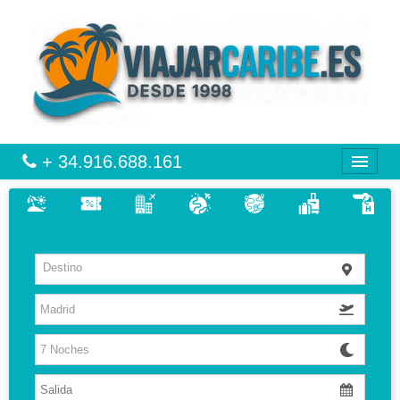
+ 34.916.688.161
CARIBE
VIAJES
Destino
VUELO + HOTEL
MULTIDESTINOS
HOTELES