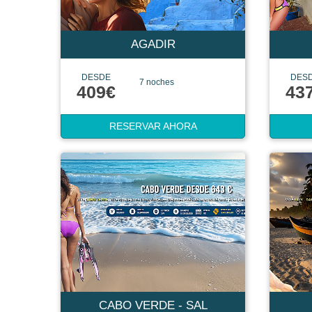
AGADIR
DESDE
DES
7 noches
409€
43
RESERVAR AHORA
CABO VERDE - SAL