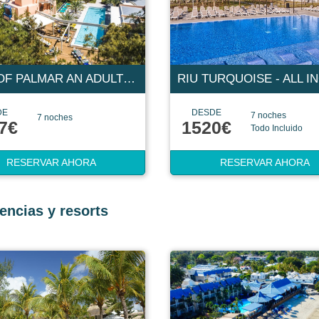
SALT OF PALMAR AN ADULT ONLY BOUTIQUE HOTEL MAURITIUS 5 ESTRELLAS
DE
DESDE
7 noches
7 noches
7€
1520€
Todo Incluido
RESERVAR AHORA
RESERVAR AHORA
encias y resorts