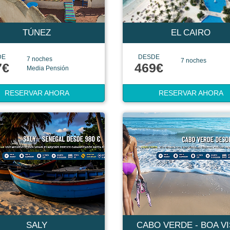
TÚNEZ
EL CAIRO
DE
DESDE
7 noches
7 noches
7€
469€
Media Pensión
RESERVAR AHORA
RESERVAR AHORA
SALY
CABO VERDE - BOA V