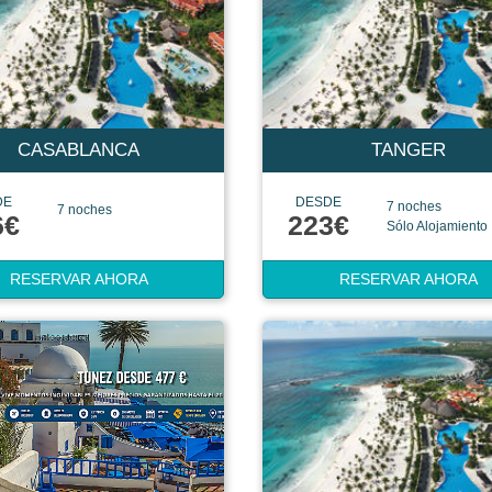
CASABLANCA
TANGER
DE
DESDE
7 noches
7 noches
6€
223€
Sólo Alojamiento
RESERVAR AHORA
RESERVAR AHORA