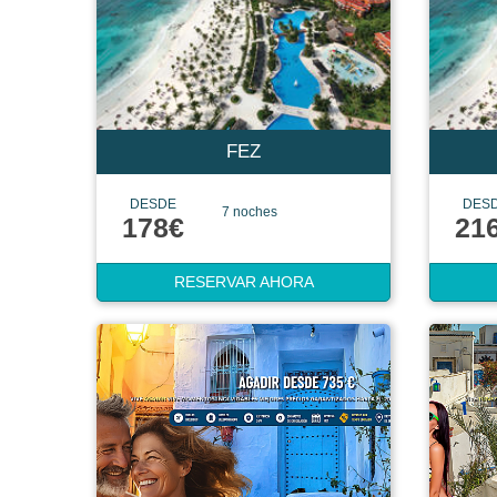
FEZ
DESDE
DES
7 noches
178€
21
RESERVAR AHORA