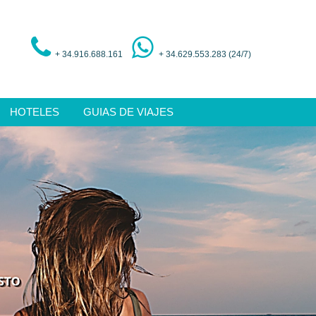
+ 34.916.688.161
+ 34.629.553.283 (24/7)
HOTELES
GUIAS DE VIAJES