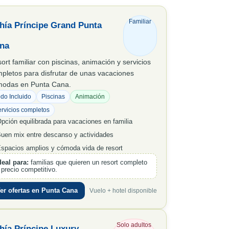
Familiar
hía Príncipe Grand Punta
na
ort familiar con piscinas, animación y servicios
pletos para disfrutar de unas vacaciones
modas en Punta Cana.
do Incluido
Piscinas
Animación
rvicios completos
pción equilibrada para vacaciones en familia
uen mix entre descanso y actividades
spacios amplios y cómoda vida de resort
deal para:
familias que quieren un resort completo
 precio competitivo.
er ofertas en Punta Cana
Vuelo + hotel disponible
Solo adultos
hía Príncipe Luxury