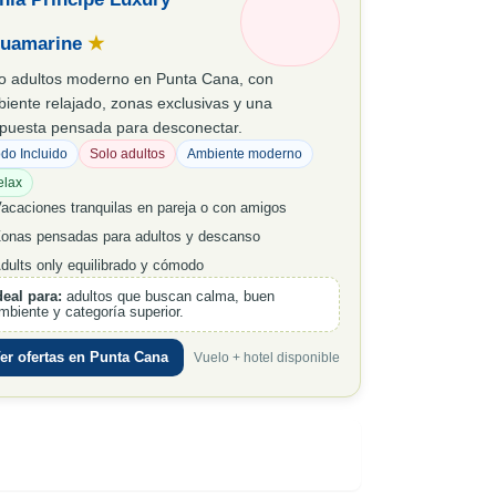
uamarine
★
o adultos moderno en Punta Cana, con
iente relajado, zonas exclusivas y una
puesta pensada para desconectar.
do Incluido
Solo adultos
Ambiente moderno
elax
acaciones tranquilas en pareja o con amigos
onas pensadas para adultos y descanso
dults only equilibrado y cómodo
deal para:
adultos que buscan calma, buen
mbiente y categoría superior.
er ofertas en Punta Cana
Vuelo + hotel disponible