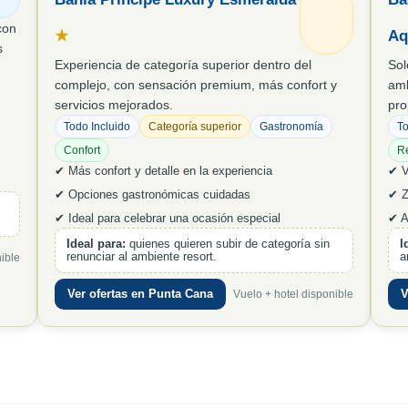
con
★
Aq
s
Experiencia de categoría superior dentro del
Sol
complejo, con sensación premium, más confort y
amb
servicios mejorados.
pro
Todo Incluido
Categoría superior
Gastronomía
To
Confort
R
✔ Más confort y detalle en la experiencia
✔ V
✔ Opciones gastronómicas cuidadas
✔ Z
✔ Ideal para celebrar una ocasión especial
✔ A
Ideal para:
quienes quieren subir de categoría sin
I
renunciar al ambiente resort.
a
ible
Ver ofertas en Punta Cana
V
Vuelo + hotel disponible