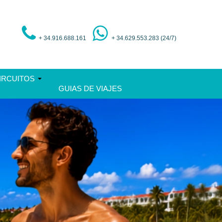
+ 34.916.688.161
+ 34.629.553.283 (24/7)
IRCUITOS
GUIAS DE VIAJES