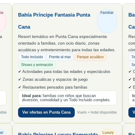
os
Familiar
Bahía Príncipe Fantasia Punta
Ba
Cana
Ca
ta
Resort temático en Punta Cana especialmente
Res
orientado a familias, con ocio diario, zonas
com
acuáticas y entretenimiento para todas las edades.
có
Todo Incluido
Frente al mar
Parque acuático
To
Shows y animación
Se
✔ Actividades para todas las edades y espectáculos
✔ O
✔ Zonas acuáticas y espacios de juego
✔ B
✔ Restaurantes pensados para familias
✔ E
Ideal para:
familias con niños que buscan
I
diversión, comodidad y un Todo Incluido completo.
a
Ver ofertas en Punta Cana
V
ible
Vuelo + hotel disponible
ar
Luxury
Bahía Príncipe Luxury Esmeralda
Ba