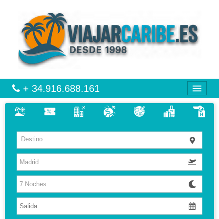
+ 34.916.688.161
CARIBE
Destino
VIAJES
VUELO + HOTEL
MULTIDESTINOS
HOTELES