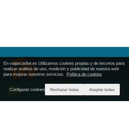
En viajarcaribe.es Utilizamos cookies propias y de terceros para
realizar análisis de uso, medición y publicidad de nuestra web
para mejorar nuestros servicios.
Política de cookies
Configurar cookies
Rechazar todas
Aceptar todas
24/7
VIAJAR CARIBE
Calle Ferrol 51
T.: + 34.916.688.161
https://viajarcaribe.es
reservas@viajarcaribe.es
CICMA - 977