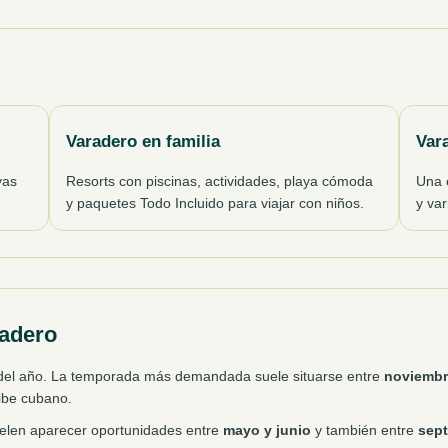
Varadero en familia
Var
yas
Resorts con piscinas, actividades, playa cómoda
Una c
y paquetes Todo Incluido para viajar con niños.
y va
radero
e del año. La temporada más demandada suele situarse entre
noviembre
ribe cubano.
uelen aparecer oportunidades entre
mayo y junio
y también entre
sept