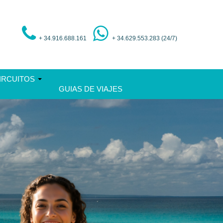
+ 34.916.688.161
+ 34.629.553.283 (24/7)
IRCUITOS
GUIAS DE VIAJES