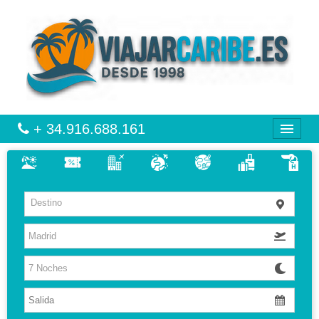
+ 34.916.688.161
CARIBE
Destino
VIAJES
VUELO + HOTEL
MULTIDESTINOS
HOTELES