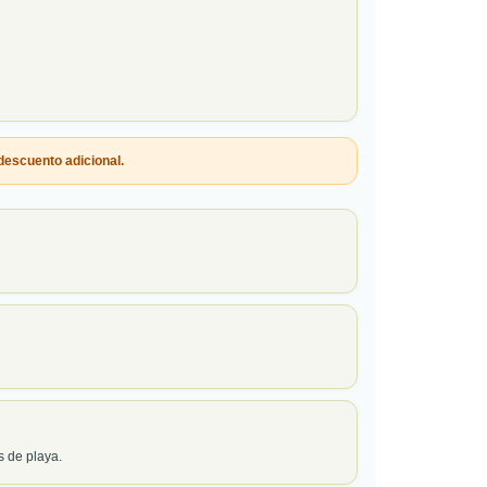
descuento adicional
.
s de playa.