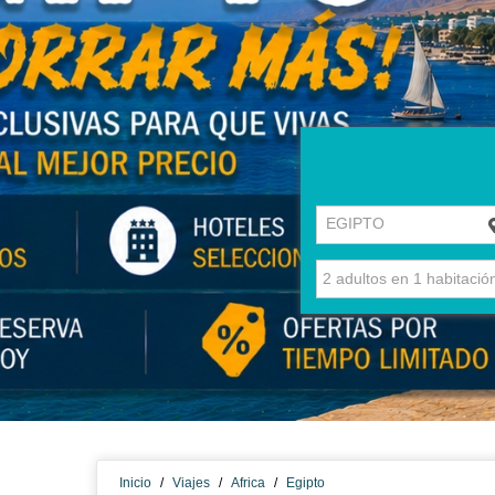
EGIPTO
Inicio
/
Viajes
/
Africa
/
Egipto