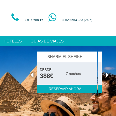
+ 34.916.688.161
+ 34.629.553.283 (24/7)
HOTELES
GUIAS DE VIAJES
EL CAIRO
DESDE
7 noches
Sólo
658€
Alojamiento
RESERVAR AHORA