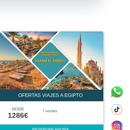
OFERTAS VIAJES A EGIPTO
DESDE
7 noches
1286€
RESERVAR AHORA