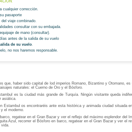
ACION.
a cualquier corrección.
 su pasaporte
es del viaje combinado.
lidades consultar con su embajada.
equipaje de mano (consultar).
días antes de la salida de su vuelo
salida de su vuelo
.
uelo, no nos haremos responsable.
 que, haber sido capital de lod imperios Romano, Bizantino y Otomano, es u
paisajes naturales: el Cuerno de Oro y el Bósforo.
tambul es la ciudad más grande de Turquía. Ningún visitante queda indife
r asiática.
en Estambul os encontraréis ante esta histórica y animada ciudad situada 
l y el moderno.
n barco, regatear en el Gran Bazar y ver el reflejo del máximo esplendor del 
ita Azul, recorrer el Bósforo en barco, regatear en el Gran Bazar y ver el 
 vida.