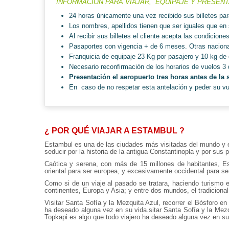
INFORMACION PARA VIAJAR, EQUIPAJE Y PRESENT
24 horas únicamente una vez recibido sus billetes par
Los nombres, apellidos tienen que ser iguales que en
Al recibir sus billetes el cliente acepta las condicion
Pasaportes con vigencia + de 6 meses. Otras naciona
Franquicia de equipaje 23 Kg por pasajero y 10 kg de 
Necesario reconfirmación de los horarios de vuelos 3 
P
resentación el aeropuerto tres horas antes de la 
En caso de no respetar esta antelación y peder su v
¿ POR QUÉ VIAJAR A ESTAMBUL ?
Estambul es una de las ciudades más visitadas del mundo y es
seducir por la historia de la antigua Constantinopla y por sus 
Caótica y serena, con más de 15 millones de habitantes, Es
oriental para ser europea, y excesivamente occidental para se
Como si de un viaje al pasado se tratara, haciendo turismo 
continentes, Europa y Asia; y entre dos mundos, el tradiciona
Visitar Santa Sofía y la Mezquita Azul, recorrer el Bósforo e
ha deseado alguna vez en su vida.sitar Santa Sofía y la Mezqu
Topkapi es algo que todo viajero ha deseado alguna vez en su