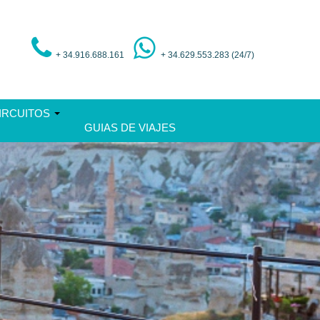
+ 34.916.688.161
+ 34.629.553.283 (24/7)
IRCUITOS
GUIAS DE VIAJES