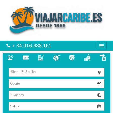
+ 34.916.688.161
CARIBE
Sharm El Sheikh
VIAJES
VUELO + HOTEL
MULTIDESTINOS
HOTELES