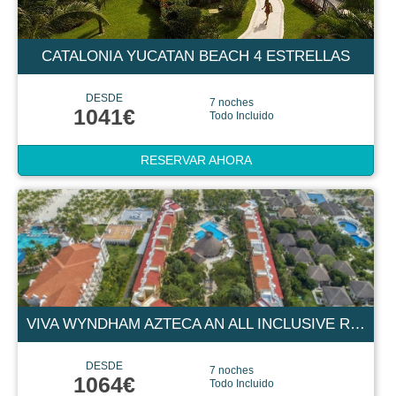
CATALONIA YUCATAN BEACH 4 ESTRELLAS
DESDE
7 noches
1041€
Todo Incluido
RESERVAR AHORA
VIVA WYNDHAM AZTECA AN ALL INCLUSIVE RESORT 4 ESTRELLAS
DESDE
7 noches
1064€
Todo Incluido