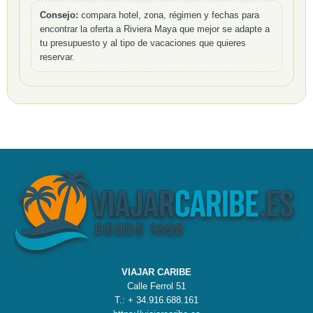
Consejo:
compara hotel, zona, régimen y fechas para
encontrar la oferta a Riviera Maya que mejor se adapte a
tu presupuesto y al tipo de vacaciones que quieres
reservar.
VIAJAR CARIBE
Calle Ferrol 51
T.: + 34.916.688.161