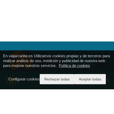
En viajarcaribe.es Utilizamos cookies propias y de terceros para
realizar análisis de uso, medición y publicidad de nuestra web
para mejorar nuestros servicios.
Política de cookies
Configurar cookies
Rechazar todas
Aceptar todas
24/7
VIAJAR CARIBE
Calle Ferrol 51
T.: + 34.916.688.161
https://viajarcaribe.es
reservas@viajarcaribe.es
CICMA - 977