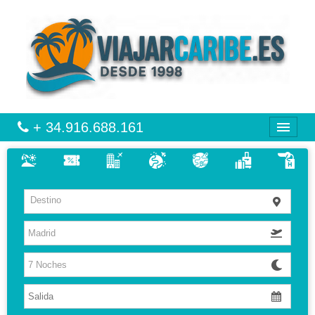
+ 34.916.688.161
CARIBE
Destino
VIAJES
VUELO + HOTEL
MULTIDESTINOS
HOTELES