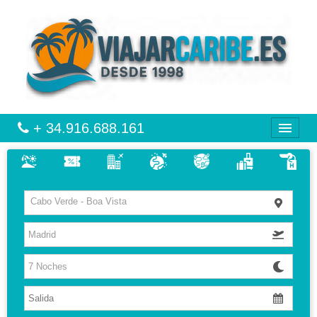
+ 34.916.688.161
CARIBE
Cabo Verde - Boa Vista
VIAJES
VUELO + HOTEL
MULTIDESTINOS
HOTELES