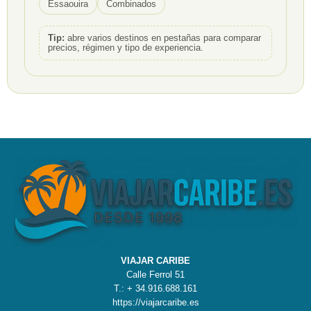
Essaouira
Combinados
Tip:
abre varios destinos en pestañas para comparar
precios, régimen y tipo de experiencia.
VIAJAR CARIBE
Calle Ferrol 51
T.: + 34.916.688.161
https://viajarcaribe.es