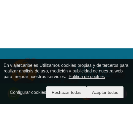
En viajarcaribe.es Utilizamos cookies propias y de terceros para
realizar análisis de uso, medición y publicidad de nuestra web
para mejorar nuestros servicios.
Política de cookies
Configurar cookies
Rechazar todas
Aceptar todas
24/7
VIAJAR CARIBE
Calle Ferrol 51
T.: + 34.916.688.161
https://viajarcaribe.es
reservas@viajarcaribe.es
CICMA - 977