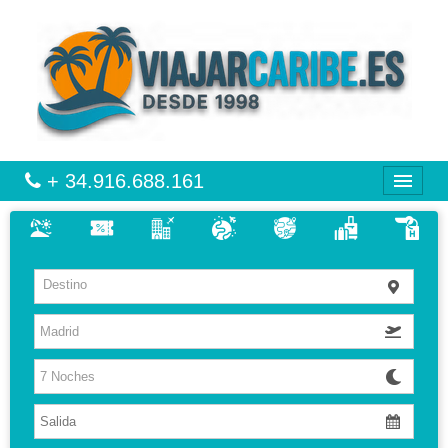
+ 34.916.688.161
CARIBE
Destino
VIAJES
VUELO + HOTEL
MULTIDESTINOS
HOTELES