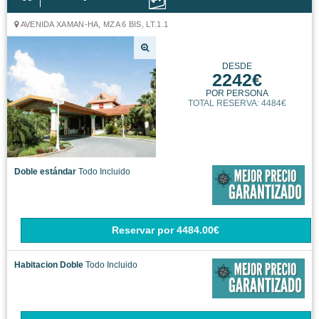
AVENIDA XAMAN-HA, MZA 6 BIS, LT.1.1
DESDE
2242€
POR PERSONA
TOTAL RESERVA: 4484€
Doble estándar
Todo Incluido
Reservar
por
4484.00€
Habitacion Doble
Todo Incluido