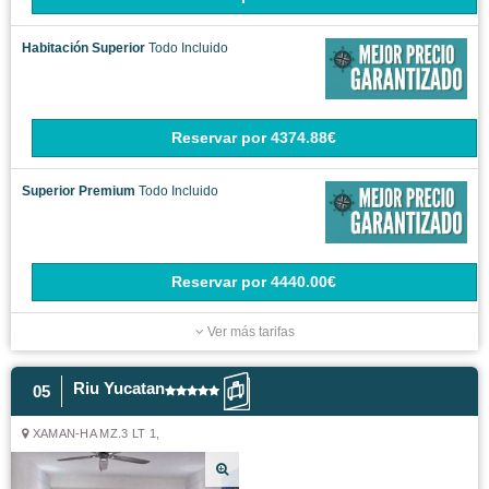
Habitación Superior
Todo Incluido
Reservar
por
4374.88€
Superior Premium
Todo Incluido
Reservar
por
4440.00€
Ver más tarifas
Riu Yucatan
05
XAMAN-HA MZ.3 LT 1,