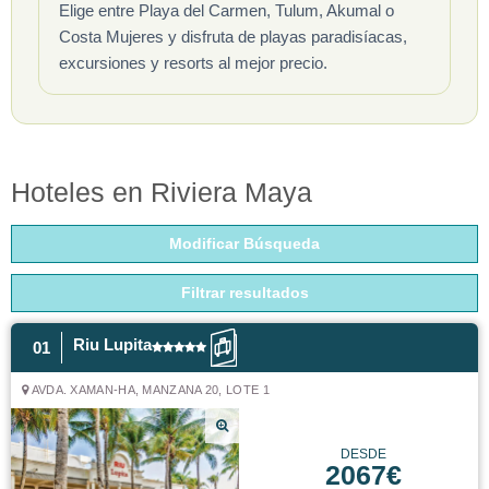
Elige entre Playa del Carmen, Tulum, Akumal o
Costa Mujeres y disfruta de playas paradisíacas,
excursiones y resorts al mejor precio.
Hoteles en Riviera Maya
Modificar Búsqueda
Filtrar resultados
Riu Lupita
01
AVDA. XAMAN-HA, MANZANA 20, LOTE 1
DESDE
2067€