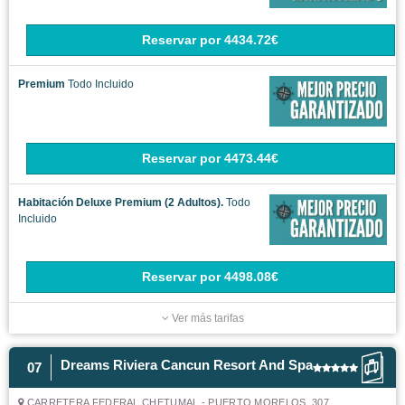
Reservar
por
4434.72€
Premium
Todo Incluido
Reservar
por
4473.44€
Habitación Deluxe Premium (2 Adultos).
Todo
Incluido
Reservar
por
4498.08€
Ver más tarifas
Dreams Riviera Cancun Resort And Spa
07
CARRETERA FEDERAL CHETUMAL - PUERTO MORELOS, 307