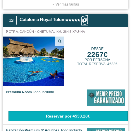
Ver más tarifas
Catalonia Royal Tulum
13
CTRA. CANCÚN - CHETUMAL KM. 264.5 XPU-HA
DESDE
2267€
POR PERSONA
TOTAL RESERVA: 4533€
Premium Room
Todo Incluido
Reservar
por
4533.28€
Habitación Premium (2 Adultos).
Todo Incluido