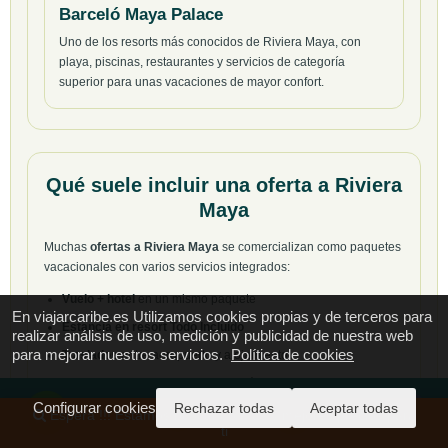
Barceló Maya Palace
Uno de los resorts más conocidos de Riviera Maya, con
playa, piscinas, restaurantes y servicios de categoría
superior para unas vacaciones de mayor confort.
Qué suele incluir una oferta a Riviera
Maya
Muchas
ofertas a Riviera Maya
se comercializan como paquetes
vacacionales con varios servicios integrados:
Vuelo + hotel
en un mismo paquete
En viajarcaribe.es Utilizamos cookies propias y de terceros para
Estancia en resort Todo Incluido
realizar análisis de uso, medición y publicidad de nuestra web
para mejorar nuestros servicios.
Política de cookies
Traslados
entre aeropuerto y alojamiento
Seguro de viaje y asistencia
, según tarifa o condiciones de la
oferta
Configurar cookies
Rechazar todas
Aceptar todas
24/7
Espera !!! Estamos buscando mas y mejores precios para
El contenido final puede variar según la fecha del viaje, el hotel
ti
seleccionado y el tipo de paquete disponible en cada momento.