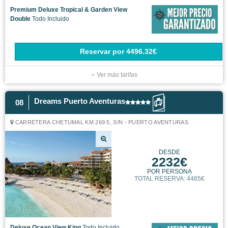
Premium Deluxe Tropical & Garden View
Double
Todo Incluido
Reservar
por
4496.32€
Ver más tarifas
Dreams Puerto Aventuras
08
CARRETERA CHETUMAL KM 269.5, S/N - PUERTO AVENTURAS
DESDE
2232€
POR PERSONA
TOTAL RESERVA: 4465€
Deluxe Ocean View King
Todo Incluido