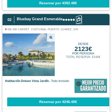
Reservar
por
4392.48€
Bluebay Grand Esmeralda
02
KM.300 CARRET. CHETUMAL-PUERTO JUAREZ, S/N
DESDE
2123€
POR PERSONA
TOTAL RESERVA: 4246€
Habitación Deluxe Vista Jardín .
Todo Incluido
Reservar
por
4246.40€