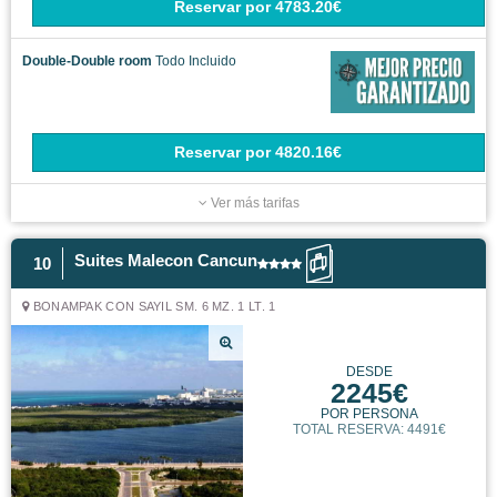
Reservar
por
4783.20€
Double-Double room
Todo Incluido
Reservar
por
4820.16€
Ver más tarifas
Suites Malecon Cancun
10
BONAMPAK CON SAYIL SM. 6 MZ. 1 LT. 1
DESDE
2245€
POR PERSONA
TOTAL RESERVA: 4491€