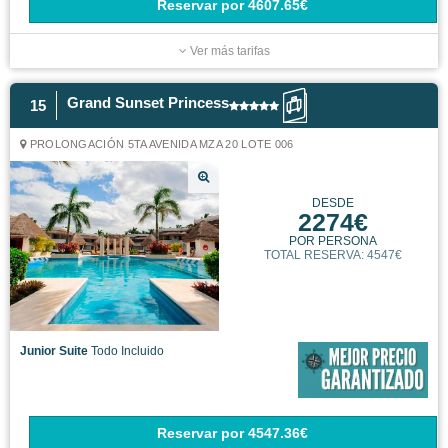
Reservar
por
4607.65€
Ver más tarifas
Grand Sunset Princess
15
PROLONGACIÓN 5TA AVENIDA MZA 20 LOTE 006
DESDE
2274€
POR PERSONA
TOTAL RESERVA: 4547€
Junior Suite
Todo Incluido
Reservar
por
4547.36€