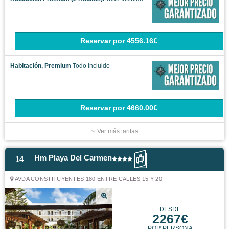
Reservar
por
4556.16€
Habitación, Premium
Todo Incluido
Reservar
por
4660.00€
Ver más tarifas
Hm Playa Del Carmen
14
AVDA CONSTITUYENTES 180 ENTRE CALLES 15 Y 20
DESDE
2267€
POR PERSONA