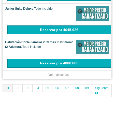
Junior Suite Deluxe
Todo Incluido
Reservar
por
4645.92€
Habitación Doble Familiar 2 Camas matrimonio
(2 Adultos).
Todo Incluido
Reservar
por
4888.80€
Ver más tarifas
01
02
03
04
05
06
07
08
09
Siguiente