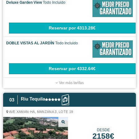
Deluxe Garden View
Todo Incluido
Reservar
por
4313.28€
DOBLE VISTAS AL JARDÍN
Todo Incluido
Reservar
por
4332.64€
Ver más tarifas
Riu Tequila
03
AVE XAMAN-HA, MANZANA 3, LOTE 19
DESDE
2158€