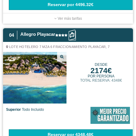
Reservar
por
4496.32€
Ver más tarifas
Allegro Playacar
04
LOTE HOTELERO 7 MZA 6 FRACCIONAMIENTO PLAYACAR, 7
DESDE
2174€
POR PERSONA
TOTAL RESERVA: 4348€
Superior
Todo Incluido
Reservar
por
4348.48€