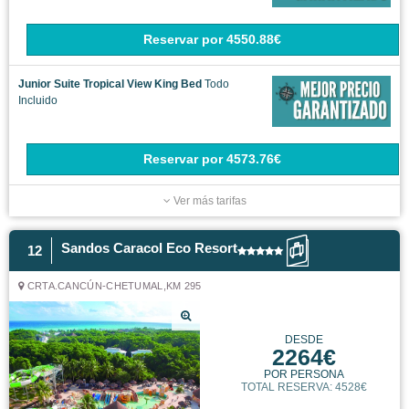
Reservar
por
4550.88€
Junior Suite Tropical View King Bed
Todo
Incluido
Reservar
por
4573.76€
Ver más tarifas
Sandos Caracol Eco Resort
12
CRTA.CANCÚN-CHETUMAL,KM 295
DESDE
2264€
POR PERSONA
TOTAL RESERVA: 4528€