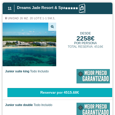
Dreams Jade Resort & Spa
11
UNIDAD 26 MZ. 20 LOTE 1-1 SM.3,
DESDE
2258€
POR PERSONA
TOTAL RESERVA: 4516€
Junior suite king
Todo Incluido
Reservar
por
4515.68€
Junior suite double
Todo Incluido