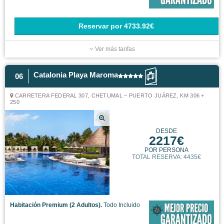
Reservar
por
4733.92€
Ver más tarifas
Catalonia Playa Maroma
06
CARRETERA FEDERAL 307, CHETUMAL – PUERTO JUÁREZ, KM 306 +
250
DESDE
2217€
POR PERSONA
TOTAL RESERVA: 4435€
Habitación Premium (2 Adultos).
Todo Incluido