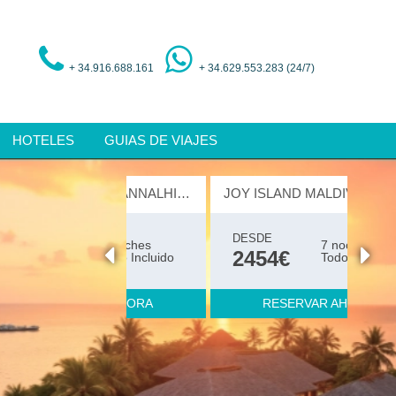
+ 34.916.688.161
+ 34.629.553.283 (24/7)
HOTELES
GUIAS DE VIAJES
JOY ISLAND MALDIVES 5 ESTRELLAS
DESDE
7 noches
2454€
Todo Incluido
RESERVAR AHORA