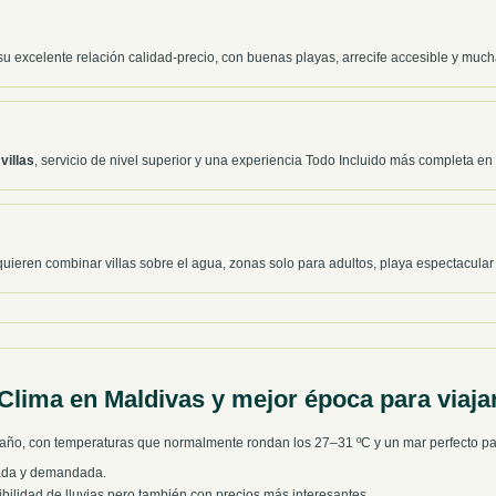
u excelente relación calidad-precio, con buenas playas, arrecife accesible y mucha
villas
, servicio de nivel superior y una experiencia Todo Incluido más completa en
uieren combinar villas sobre el agua, zonas solo para adultos, playa espectacula
Clima en Maldivas y mejor época para viaja
el año, con temperaturas que normalmente rondan los 27–31 ºC y un mar perfecto par
ada y demandada.
lidad de lluvias pero también con precios más interesantes.