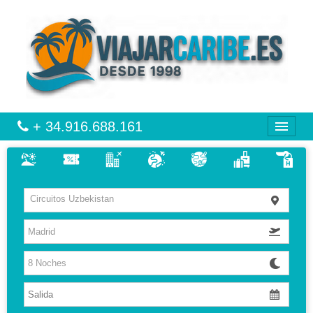
+ 34.916.688.161
CARIBE
Circuitos Uzbekistan
VIAJES
VUELO + HOTEL
MULTIDESTINOS
CIRCUITOS