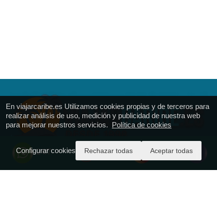
En viajarcaribe.es Utilizamos cookies propias y de terceros para
realizar análisis de uso, medición y publicidad de nuestra web
para mejorar nuestros servicios.
Política de cookies
Configurar cookies
Rechazar todas
Aceptar todas
24/7
VIAJAR CARIBE
Calle Ferrol 51
T.: + 34.916.688.161
https://viajarcaribe.es
reservas@viajarcaribe.es
CICMA - 977