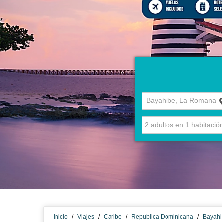
Bayahibe, La Romana
Inicio
/
Viajes
/
Caribe
/
Republica Dominicana
/
Bayahi