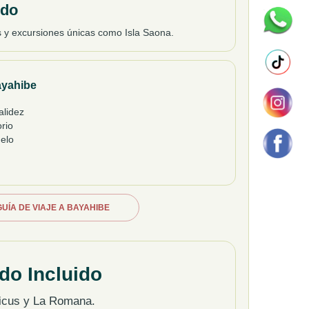
ido
as y excursiones únicas como Isla Saona.
ayahibe
alidez
rio
uelo
UÍA DE VIAJE A BAYAHIBE
do Incluido
icus y La Romana.