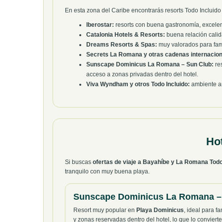
En esta zona del Caribe encontrarás resorts Todo Incluido
Iberostar:
resorts con buena gastronomía, excele
Catalonia Hotels & Resorts:
buena relación calid
Dreams Resorts & Spas:
muy valorados para fami
Secrets La Romana y otras cadenas internacion
Sunscape Dominicus La Romana – Sun Club:
res
acceso a zonas privadas dentro del hotel.
Viva Wyndham y otros Todo Incluido:
ambiente an
Ho
Si buscas
ofertas de viaje a Bayahíbe y La Romana Todo
tranquilo con muy buena playa.
Sunscape Dominicus La Romana –
Resort muy popular en
Playa Dominicus
, ideal para f
y zonas reservadas dentro del hotel, lo que lo convier