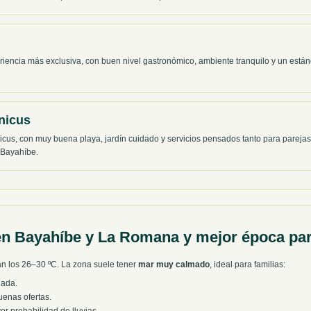
ncia más exclusiva, con buen nivel gastronómico, ambiente tranquilo y un estánd
nicus
cus, con muy buena playa, jardín cuidado y servicios pensados tanto para parejas 
 Bayahíbe.
n Bayahíbe y La Romana y mejor época par
an los 26–30 ºC. La zona suele tener
mar muy calmado
, ideal para familias:
ada.
enas ofertas.
r probabilidad de lluvias.