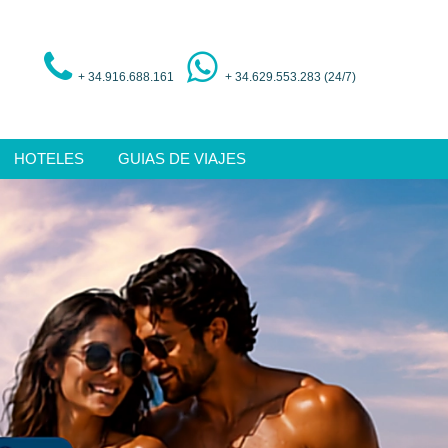
+ 34.916.688.161
+ 34.629.553.283 (24/7)
HOTELES
GUIAS DE VIAJES