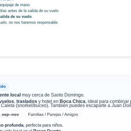
 equipaje de mano.
días antes de la salida de su vuelo
salida de su vuelo
.
vuelo, no nos haremos responsable.
ido
ente local
muy cerca de Santo Domingo.
vuelos
,
traslados
y hotel en
Boca Chica
, ideal para combinar 
 Caleta
(snorkel/buceo). También puedes escaparte a
Juan Dol
,
sep–nov
Familias / Parejas / Amigos
co profunda
, perfecta para niños.
a
; vida local en el
Paseo Duarte
.