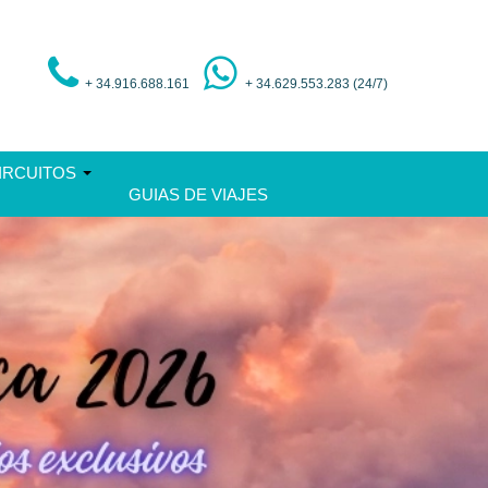
+ 34.916.688.161
+ 34.629.553.283 (24/7)
IRCUITOS
GUIAS DE VIAJES