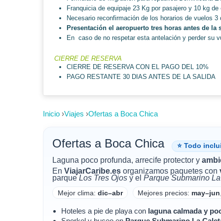
Franquicia de equipaje 23 Kg por pasajero y 10 kg de
Necesario reconfirmación de los horarios de vuelos 3 
P
resentación el aeropuerto tres horas antes de la 
En caso de no respetar esta antelación y perder su 
CIERRE DE RESERVA
CIERRE DE RESERVA CON EL PAGO DEL 10%
PAGO RESTANTE 30 DIAS ANTES DE LA SALIDA
Inicio
›
Viajes
›
Ofertas a Boca Chica
Ofertas a Boca Chica
⭐ Todo inclu
Laguna poco profunda, arrecife protector y
ambi
En
ViajarCaribe.es
organizamos paquetes con
parque
Los Tres Ojos
y el
Parque Submarino La
Mejor clima:
dic–abr
Mejores precios:
may–jun
Hoteles a pie de playa con
laguna calmada y po
Snorkel y buceo en
Parque Submarino La Calet