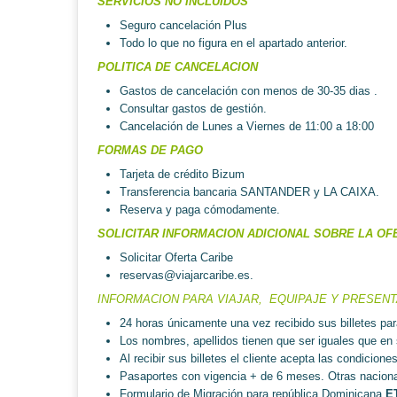
SERVICIOS NO INCLUIDOS
Seguro cancelación Plus
Todo lo que no figura en el apartado anterior.
POLITICA DE CANCELACION
Gastos de cancelación con menos de 30-35 dias .
Consultar gastos de gestión.
Cancelación de Lunes a Viernes de 11:00 a 18:00
FORMAS DE PAGO
Tarjeta de crédito Bizum
Transferencia bancaria SANTANDER y LA CAIXA.
Reserva y paga cómodamente.
SOLICITAR INFORMACION ADICIONAL SOBRE LA OF
Solicitar Oferta Caribe
reservas@viajarcaribe.es
.
INFORMACION PARA VIAJAR, EQUIPAJE Y PRESENT
24 horas únicamente una vez recibido sus billetes par
Los nombres, apellidos tienen que ser iguales que en
Al recibir sus billetes el cliente acepta las condicion
Pasaportes con vigencia + de 6 meses. Otras naciona
Formulario de Migración para república Dominicana
E