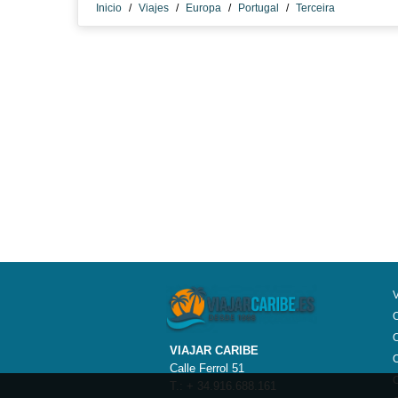
Inicio
/
Viajes
/
Europa
/
Portugal
/
Terceira
O
O
VIAJAR CARIBE
O
Calle Ferrol 51
O
T.: + 34.916.688.161