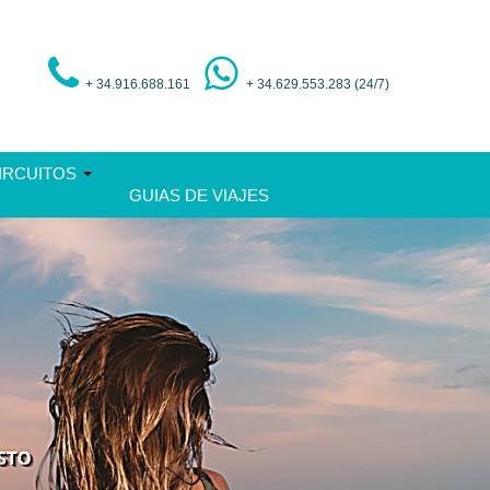
+ 34.916.688.161
+ 34.629.553.283 (24/7)
IRCUITOS
GUIAS DE VIAJES