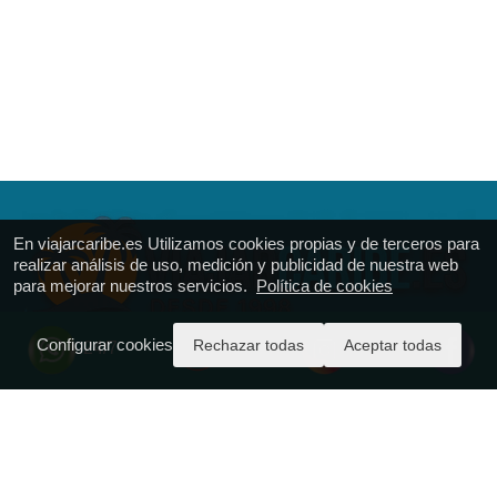
En viajarcaribe.es Utilizamos cookies propias y de terceros para
realizar análisis de uso, medición y publicidad de nuestra web
para mejorar nuestros servicios.
Política de cookies
Configurar cookies
Rechazar todas
Aceptar todas
24/7
VIAJAR CARIBE
Calle Ferrol 51
T.: + 34.916.688.161
https://viajarcaribe.es
reservas@viajarcaribe.es
CICMA - 977