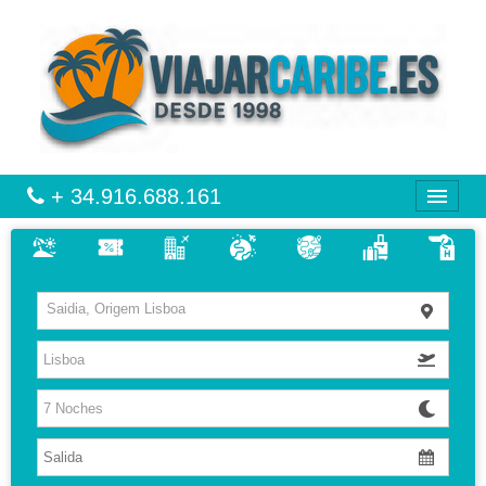
+ 34.916.688.161
CARIBE
Saidia, Origem Lisboa
VIAJES
VUELO + HOTEL
MULTIDESTINOS
CIRCUITOS