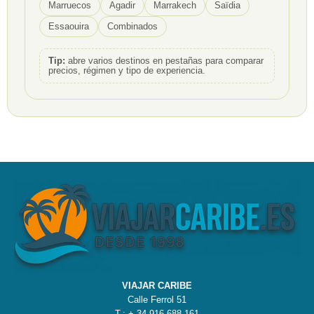
Marruecos
Agadir
Marrakech
Saïdia
Essaouira
Combinados
Tip:
abre varios destinos en pestañas para comparar
precios, régimen y tipo de experiencia.
VIAJAR CARIBE
Calle Ferrol 51
T.: + 34.916.688.161