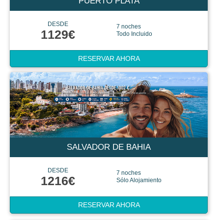
PUERTO PLATA
DESDE
7 noches
1129€
Todo Incluido
RESERVAR AHORA
SALVADOR DE BAHIA
DESDE
7 noches
1216€
Sólo Alojamiento
RESERVAR AHORA