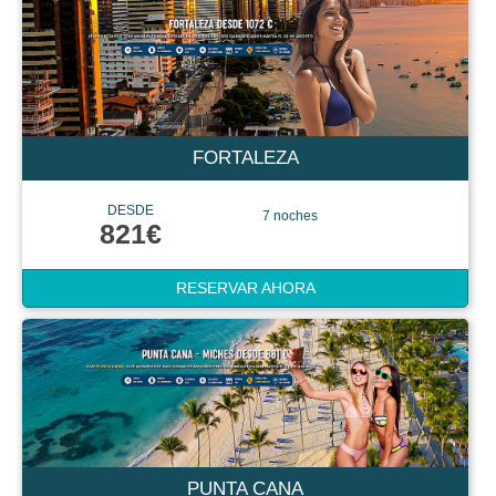
FORTALEZA
DESDE
7 noches
821€
RESERVAR AHORA
PUNTA CANA